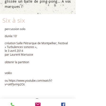
glissée un balle de ping-pong… À vos
marques !
Six à six
percussion solo
durée 10'
création Salle Pétrarque de Montpellier,
Festival
« Turbulences sonores »,
le 3 avril 2014
par Laurent Mariusse
obtenir la p
artition
vidéo
ou
https://www.youtube.com/watch?
v=oKPJvrHp2Oc