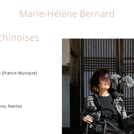
Marie-Hélène Bernard
chinoises
 » (France Musique)
ino, Nantes