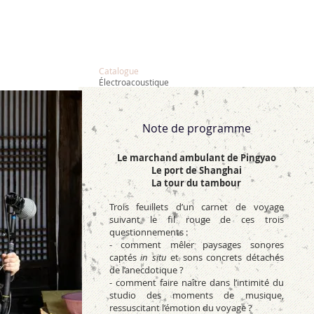
Catalogue
Électroacoustique
Note de programme
Le marchand ambulant de Pingyao
Le port de Shanghai
La tour du tambour
Trois feuillets d’un carnet de voyage
suivant le fil rouge de ces trois
questionnements :
- comment mêler paysages sonores
captés
in situ
et sons concrets détachés
de l’anecdotique ?
- comment faire naître dans l’intimité du
studio des moments de musique,
ressuscitant l’émotion du voyage ?