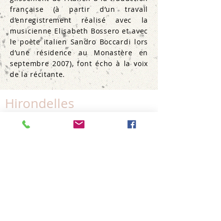
française (à partir d’un travail
d’enregistrement réalisé avec la
musicienne Elisabeth Bossero et avec
le poète italien Sandro Boccardi lors
d’une résidence au Monastère en
septembre 2007), font écho à la voix
de la récitante.
Hirondelles
récitante et sons fixés (fichiers 5.1)
réduction stéréo possible
durée 15'
création au Monastère de Saorge (06)
le 5 juillet 2008
par Michela Marcolina
obtenir la p
artition