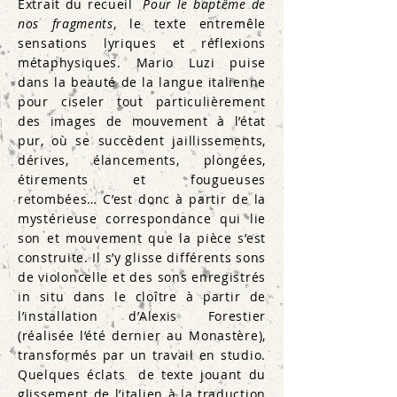
Extrait du recueil
Pour le baptême de
nos fragments
, le texte entremêle
sensations lyriques et réflexions
métaphysiques. Mario Luzi puise
dans la beauté de la langue italienne
pour ciseler tout particulièrement
des images de mouvement à l’état
pur, où se succèdent jaillissements,
dérives, élancements, plongées,
étirements et fougueuses
retombées… C’est donc à partir de la
mystérieuse correspondance qui lie
son et mouvement que la pièce s’est
construite. Il s’y glisse différents sons
de violoncelle et des sons enregistrés
in situ dans le cloître à partir de
l’installation d’Alexis Forestier
(réalisée l’été dernier au Monastère),
transformés par un travail en studio.
Quelques éclats de texte jouant du
glissement de l’italien à la traduction