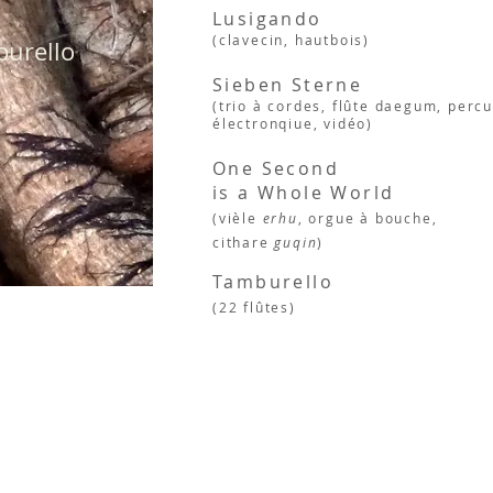
Lusigando
(clavecin, hautbois)
urello
Sieben Sterne
(trio à cordes, flûte daegum, percu
électronqiue, vidéo)
One Second
is a Whole World
(vièle
erhu
, orgue à bouche,
cithare
guqin
)
Tamburello
(22 flûtes)