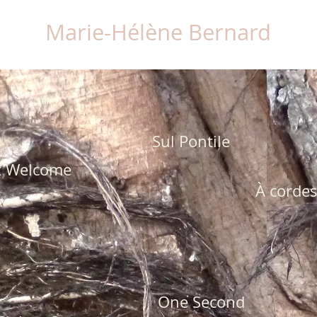
Marie-Hélène Bernard
Sul Pontile
t Welcome
À cordes
One Second