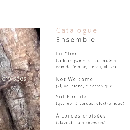
Catalogue
Ensemble
Lu Chen
(cithare
guqin
, cl, accordéon,
voix de femme, percu, vl, vc)
 croisées
Not Welcome
(vl,
vc, piano, électronique)
Sul Pontile
(quatuor à
cordes, électronique)
À cordes croisées
(clavecin,
luth
shamisen
)