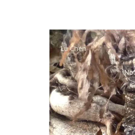
Lu Chen
No